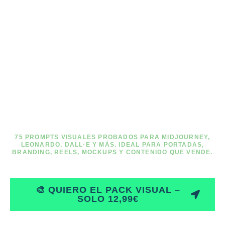
CREA IMÁGENES
IMPACTANTES
CON IA SIN
SABER DISEÑAR
(EN MINUTOS)
75 PROMPTS VISUALES PROBADOS PARA MIDJOURNEY,
LEONARDO, DALL·E Y MÁS. IDEAL PARA PORTADAS,
BRANDING, REELS, MOCKUPS Y CONTENIDO QUE VENDE.
🎨 QUIERO EL PACK VISUAL –
SOLO 12,99€