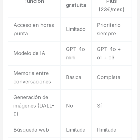
Función
Plus
gratuita
(23€/mes)
Acceso en horas
Prioritario
Limitado
punta
siempre
GPT-4o
GPT-4o +
Modelo de IA
mini
o1 + o3
Memoria entre
Básica
Completa
conversaciones
Generación de
imágenes (DALL-
No
Sí
E)
Búsqueda web
Limitada
Ilimitada