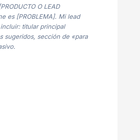
ra [PRODUCTO O LEAD
iene es [PROBLEMA]. Mi lead
uir: titular principal
os sugeridos, sección de «para
asivo.