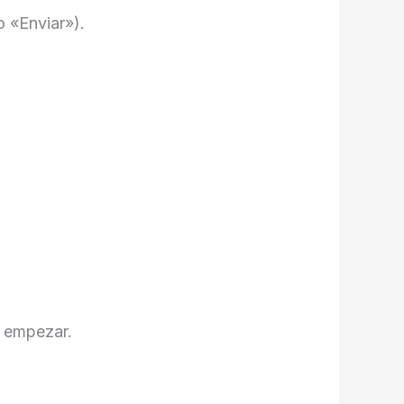
o «Enviar»).
e empezar.