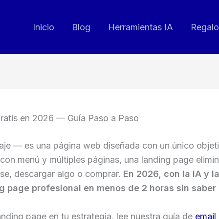
Inicio
Blog
Herramientas IA
Regalo
ratis en 2026 — Guía Paso a Paso
je — es una página web diseñada con un único objetivo
con menú y múltiples páginas, una landing page elimina
irse, descargar algo o comprar.
En 2026, con la IA y l
ng page profesional en menos de 2 horas sin saber
anding page en tu estrategia, lee nuestra guía de
email