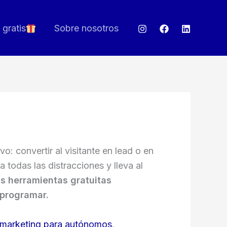
 gratis
Sobre nosotros
: convertir al visitante en lead o en
 todas las distracciones y lleva al
as herramientas gratuitas
 programar.
 marketing para autónomos
.