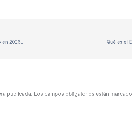
Cómo Crear una Newsletter Rentable desde Cero en 2026: Guía Completa
erá publicada.
Los campos obligatorios están marcad