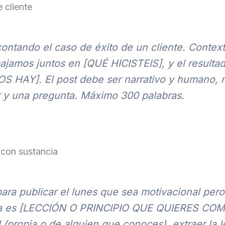
 cliente
ontando el caso de éxito de un cliente. Contexto
ajamos juntos en [QUÉ HICISTEIS], y el result
AY]. El post debe ser narrativo y humano, n
r y una pregunta. Máximo 300 palabras.
 con sustancia
para publicar el lunes que sea motivacional per
 tema es [LECCIÓN O PRINCIPIO QUE QUIERES CO
 (propia o de alguien que conoces), extraer la l