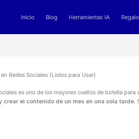
Inicio
Blog
Herramientas IA
Regalo
en Redes Sociales (Listos para Usar)
ociales es uno de los mayores cuellos de botella pa
y crear el contenido de un mes en una sola tarde.
S