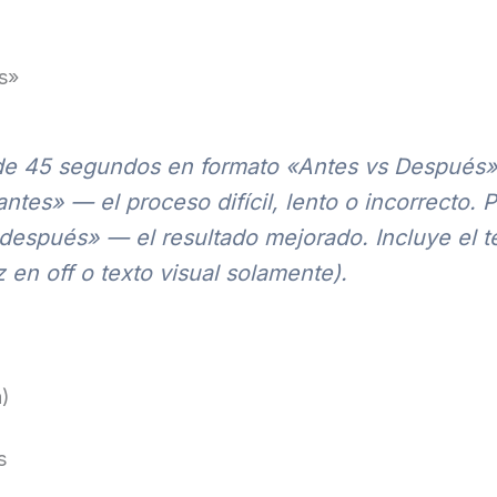
s»
o de 45 segundos en formato «Antes vs Despué
antes» — el proceso difícil, lento o incorrecto. P
«después» — el resultado mejorado. Incluye el t
 en off o texto visual solamente).
n)
s