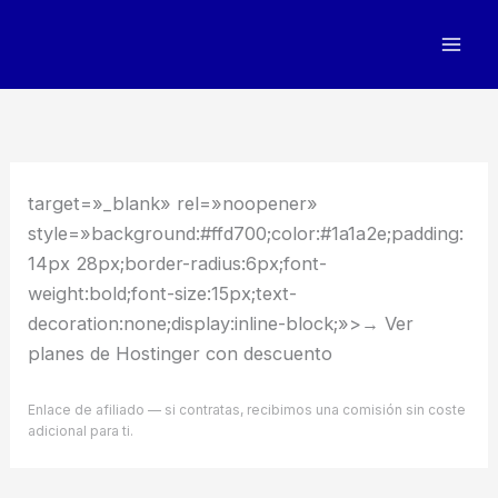
Ir
al
contenido
target=»_blank» rel=»noopener»
style=»background:#ffd700;color:#1a1a2e;padding:
14px 28px;border-radius:6px;font-
weight:bold;font-size:15px;text-
decoration:none;display:inline-block;»>→ Ver
planes de Hostinger con descuento
Enlace de afiliado — si contratas, recibimos una comisión sin coste
adicional para ti.