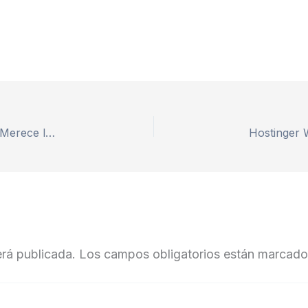
Synthesia en Español: Review Honesta 2026 — ¿Merece la Pena para Crear Vídeos con IA?
erá publicada.
Los campos obligatorios están marcad