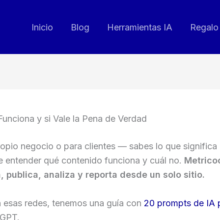
Inicio
Blog
Herramientas IA
Regalo 
unciona y si Vale la Pena de Verdad
ropio negocio o para clientes — sabes lo que signific
e entender qué contenido funciona y cuál no.
Metrico
 publica, analiza y reporta desde un solo sitio.
n esas redes, tenemos una guía con
20 prompts de IA p
tGPT.