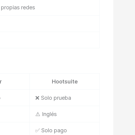
propias redes
r
Hootsuite
o
❌ Solo prueba
⚠️ Inglés
✅ Solo pago