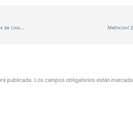
GetResponse 2026: Opinión Honesta tras 6 Meses de Uso Real (No es lo que Dicen los Demás)
erá publicada.
Los campos obligatorios están marcad