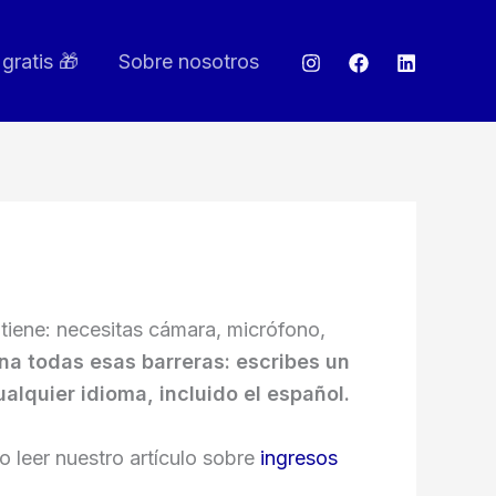
gratis 🎁
Sobre nosotros
 tiene: necesitas cámara, micrófono,
na todas esas barreras: escribes un
alquier idioma, incluido el español.
 leer nuestro artículo sobre
ingresos