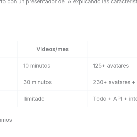
orto con un presentador de IA explicando las caracterís
Vídeos/mes
10 minutos
125+ avatares
30 minutos
230+ avatares + 
Ilimitado
Todo + API + in
íamos