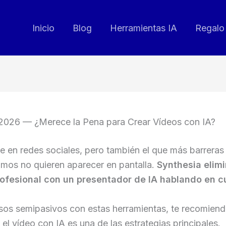
Inicio
Blog
Herramientas IA
Regalo 
2026 — ¿Merece la Pena para Crear Vídeos con IA?
e en redes sociales, pero también el que más barreras
mos no quieren aparecer en pantalla.
Synthesia elimi
rofesional con un presentador de IA hablando en cu
sos semipasivos con estas herramientas, te recomiendo
 el vídeo con IA es una de las estrategias principales.